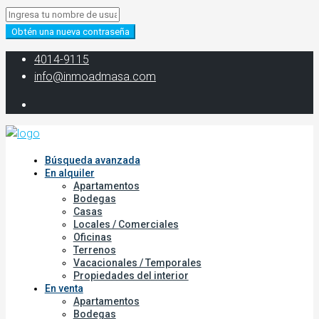
Obtén una nueva contraseña
‭4014-9115‬
info@inmoadmasa.com
Búsqueda avanzada
En alquiler
Apartamentos
Bodegas
Casas
Locales / Comerciales
Oficinas
Terrenos
Vacacionales / Temporales
Propiedades del interior
En venta
Apartamentos
Bodegas