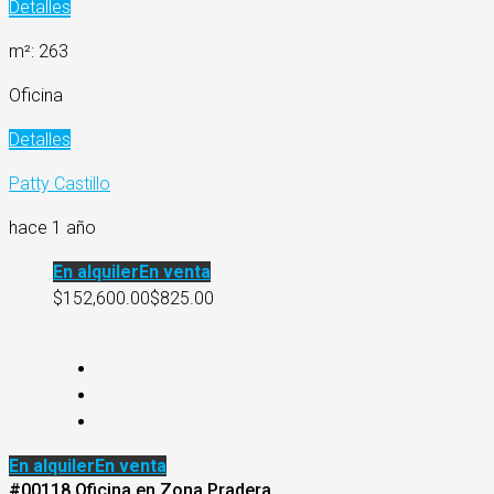
Detalles
m²: 263
Oficina
Detalles
Patty Castillo
hace 1 año
En alquiler
En venta
$152,600.00
$825.00
En alquiler
En venta
#00118 Oficina en Zona Pradera