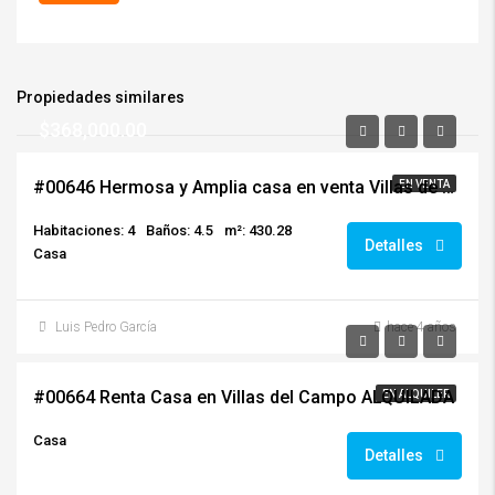
Propiedades similares
$368,000.00
#00646 Hermosa y Amplia casa en venta Villas de Entreverdes
EN VENTA
Habitaciones: 4
Baños: 4.5
m²: 430.28
Detalles
Casa
Luis Pedro García
hace 4 años
$1,700.00
#00664 Renta Casa en Villas del Campo ALQUILADA
EN ALQUILER
Casa
Detalles