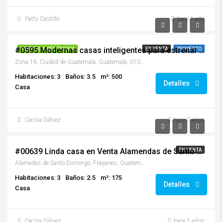
desde
Patty Castillo
hace 1 año
$400,000.00
#0595 Modernas casas inteligentes para estrenar zona 16
PROPIEDAD DESTACADA
EN VENTA
PROYECTO
Zona 16, Ciudad de Guatemala, Guatemala, 01016, Guatemala
Habitaciones: 3
Baños: 3.5
m²: 500
Detalles
Casa
Cecilia Gálvez
hace 7 años
Q800,000.00
#00639 Linda casa en Venta Alamendas de Santo Domingo km.30 CES
EN VENTA
Alamedas de Santo Domingo, Fraijanes, Guatemala
Habitaciones: 3
Baños: 2.5
m²: 175
Detalles
Casa
Cecilia Gálvez
hace 5 años