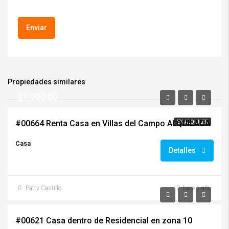
Propiedades similares
$1,700.00
#00664 Renta Casa en Villas del Campo ALQUILADA
EN ALQUILER
Casa
Detalles
Patty Castillo
hace 1 año
$1,000.00/+IVA
#00621 Casa dentro de Residencial en zona 10