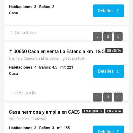
Habitaciones: 3
Baños: 2
Detalles
Casa
Cecilia Gálvez
hace 6 años
$178,000.00
# 00650 Casa en venta La Estancia km. 18.5
EN VENTA
km. 18.5 Carretera a El Salvador, ingreso por Portal Sole
Habitaciones: 4
Baños: 4.5
m²: 221
Detalles
Casa
$110,000.00
Patty Castillo
hace 3 años
$450.00/Renta mensual
Casa hermosa y amplia en CAES
EN ALQUILER
EN VENTA
Villa Canales, Guatemala
Habitaciones: 3
Baños: 3
m²: 155
Detalles