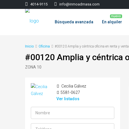
‭4014-9115‬
info@inmoadmasa.com
Búsqueda avanzada
En alquiler
Inicio
Oficina
#00120 Amplia y céntrica oficina en renta y vent
#00120 Amplia y céntrica o
ZONA 10
Cecilia Gálvez
5581-0627
Ver listados