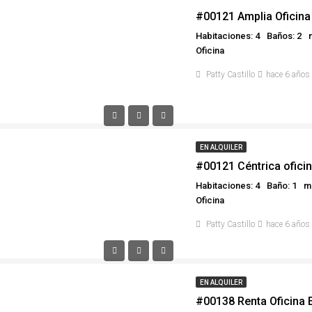
#00121 Amplia Oficina
Habitaciones: 4
Baños: 2
Oficina
Patty Castillo
hace 6 años
EN ALQUILER
#00121 Céntrica ofici
Habitaciones: 4
Baño: 1
m²
Oficina
Patty Castillo
hace 6 años
EN ALQUILER
#00138 Renta Oficina 