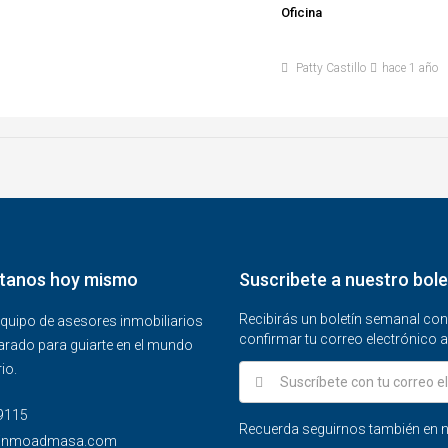
Oficina
Patty Castillo
hace 1 año
tanos hoy mismo
Suscribete a nuestro bole
Recibirás un boletín semanal co
quipo de asesores inmobiliarios
confirmar tu correo electrónico a
arado para guiarte en el mundo
io.
115‬
Recuerda seguirnos también en n
@inmoadmasa.com