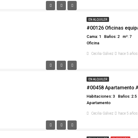
EN ALQUILER
#00126 Oficinas equip
Cama: 1
Baños: 2
m²: 7
Oficina
Cecilia Gálvez
hace 5 años
EN ALQUILER
#00458 Apartamento 
Habitaciones: 3
Baños: 2.5
Apartamento
Cecilia Gálvez
hace 5 años