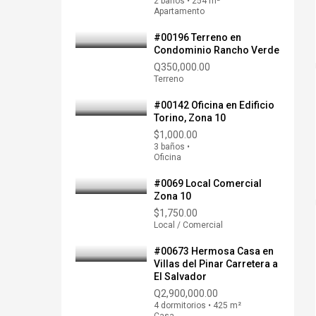
2 baños • 254 m²
Apartamento
#00196 Terreno en
Condominio Rancho Verde
Q350,000.00
Terreno
#00142 Oficina en Edificio
Torino, Zona 10
$1,000.00
3 baños •
Oficina
#0069 Local Comercial
Zona 10
$1,750.00
Local / Comercial
#00673 Hermosa Casa en
Villas del Pinar Carretera a
El Salvador
Q2,900,000.00
4 dormitorios • 425 m²
Casa