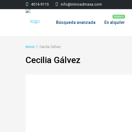
‭4014-9115‬
info@inmoadmasa.com
Búsqueda avanzada
En alquiler
Inicio
Cecilia Gálvez
Cecilia Gálvez