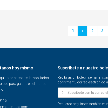
2
3
1
tanos hoy mismo
Suscribete a nuestro bole
Recibirás un boletín semanal co
quipo de asesores inmobiliarios
confirmar tu correo electrónico a
arado para guiarte en el mundo
io.
115‬
Recuerda seguirnos también en n
@inmoadmasa.com