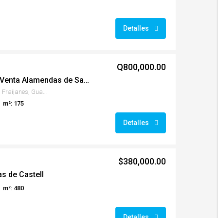
Detalles
Q800,000.00
#00639 Linda casa en Venta Alamendas de Santo Domingo km.30 CES
Alamedas de Santo Domingo, Fraijanes, Guatemala
m²: 175
Detalles
$380,000.00
s de Castell
m²: 480
Detalles