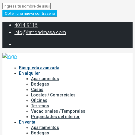
Obtén una nueva contraseña
‭4014-9115‬
info@inmoadmasa.com
Búsqueda avanzada
En alquiler
Apartamentos
Bodegas
Casas
Locales / Comerciales
Oficinas
Terrenos
Vacacionales / Temporales
Propiedades del interior
En venta
Apartamentos
Bodegas