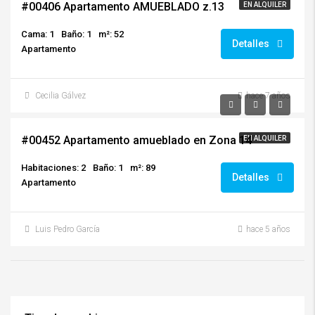
#00406 Apartamento AMUEBLADO z.13
EN ALQUILER
Cama: 1
Baño: 1
m²: 52
Detalles
Apartamento
Cecilia Gálvez
hace 7 años
$850.00/IVA+Mantenimiento Incluido
#00452 Apartamento amueblado en Zona 14
EN ALQUILER
Habitaciones: 2
Baño: 1
m²: 89
Detalles
Apartamento
Luis Pedro García
hace 5 años