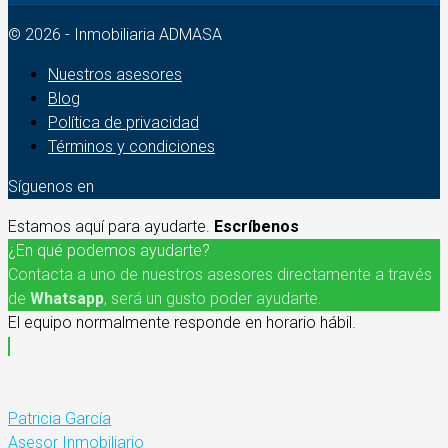
© 2026 - Inmobiliaria ADMASA
Nuestros asesores
Blog
Política de privacidad
Términos y condiciones
Síguenos en
Estamos aquí para ayudarte.
Escríbenos
¿En qué podemos ayudarte?
Contacta a uno de nuestros asesores directamente a través
de
Whatsapp
, será un gusto poder ayudarte.
El equipo normalmente responde en horario hábil.
Patricia García
Asesor Inmobiliario