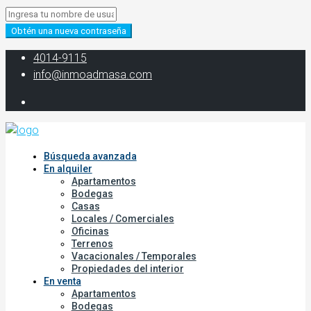
Obtén una nueva contraseña
‭4014-9115‬
info@inmoadmasa.com
Búsqueda avanzada
En alquiler
Apartamentos
Bodegas
Casas
Locales / Comerciales
Oficinas
Terrenos
Vacacionales / Temporales
Propiedades del interior
En venta
Apartamentos
Bodegas