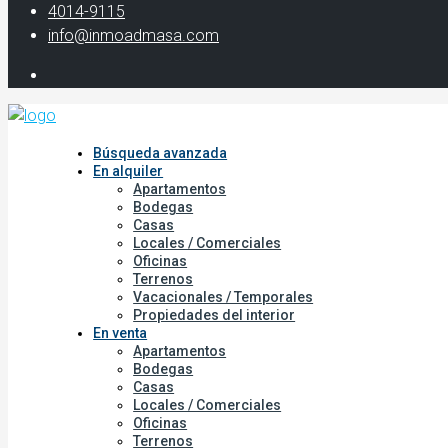
‭4014-9115‬
info@inmoadmasa.com
Búsqueda avanzada
En alquiler
Apartamentos
Bodegas
Casas
Locales / Comerciales
Oficinas
Terrenos
Vacacionales / Temporales
Propiedades del interior
En venta
Apartamentos
Bodegas
Casas
Locales / Comerciales
Oficinas
Terrenos