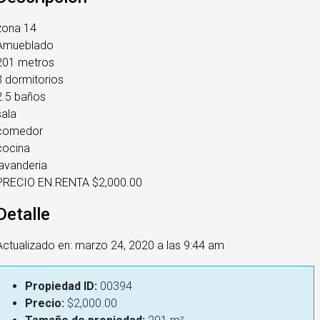
zona 14
Amueblado
201 metros
3 dormitorios
2.5 baños
sala
comedor
cocina
lavanderia
PRECIO EN RENTA $2,000.00
Detalle
Actualizado en: marzo 24, 2020 a las 9:44 am
Propiedad ID:
00394
Precio:
$2,000.00