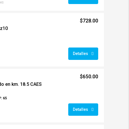
ses
$728.00
 z10
Detalles
$650.00
o en km. 18.5 CAES
: 65
Detalles