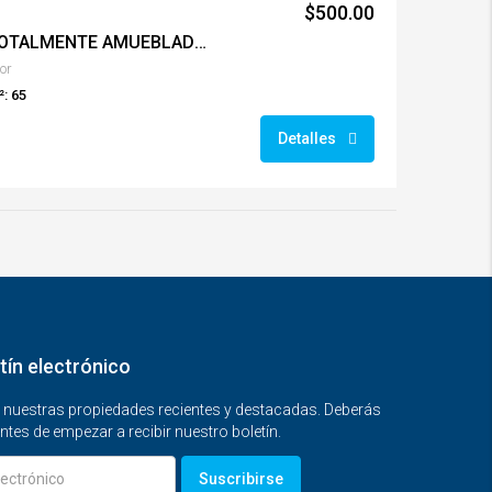
$500.00
APARTAMENTO CAE, TOTALMENTE AMUEBLADO COD0089
or
: 65
Detalles
tín electrónico
n nuestras propiedades recientes y destacadas. Deberás
ntes de empezar a recibir nuestro boletín.
Suscribirse