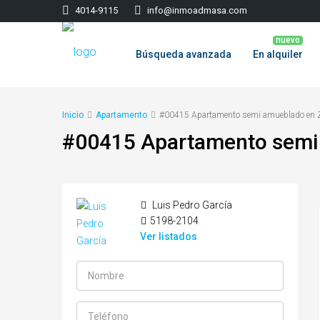
‭4014-9115‬
info@inmoadmasa.com
Búsqueda avanzada
En alquiler
Inicio
Apartamento
#00415 Apartamento semi amueblado en 
#00415 Apartamento semi
Luis Pedro García
5198-2104
Ver listados