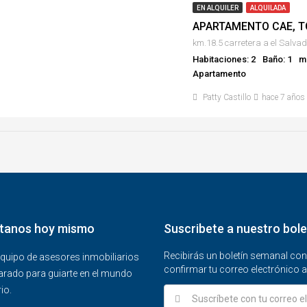
EN ALQUILER
ALQUILADA
km.18.5 carretera a el Salvad
Habitaciones: 2
Baño: 1
m²
Apartamento
Patty Castillo
hace 7 años
tanos hoy mismo
Suscribete a nuestro bole
Recibirás un boletín semanal co
quipo de asesores inmobiliarios
confirmar tu correo electrónico a
arado para guiarte en el mundo
io.