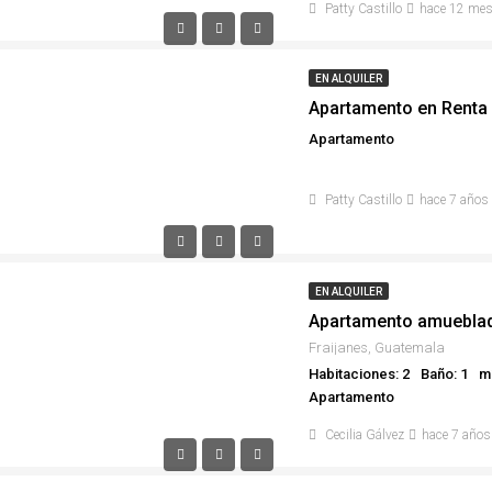
Patty Castillo
hace 12 me
EN ALQUILER
Apartamento en Renta
Apartamento
Patty Castillo
hace 7 años
EN ALQUILER
Apartamento amueblad
Fraijanes, Guatemala
Habitaciones: 2
Baño: 1
m²
Apartamento
Cecilia Gálvez
hace 7 años