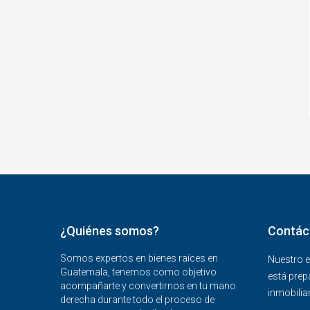
¿Quiénes somos?
Contác
Somos expertos en bienes raíces en
Nuestro e
Guatemala, tenemos como objetivo
está prep
acompañarte y convertirnos en tu mano
inmobiliar
derecha durante todo el proceso de