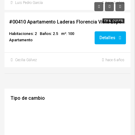
Luis Pedro García
hace 5 años
$842.00
#00410 Apartamento Laderas Florencia Vista Espectacular
EN ALQUILER
Habitaciones: 2
Baños: 2.5
m²: 100
Detalles
Apartamento
Cecilia Gálvez
hace 6 años
Tipo de cambio