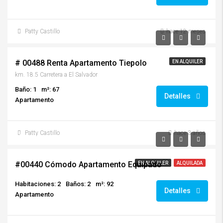
Patty Castillo
hace 12 meses
Q5,000.00
# 00488 Renta Apartamento Tiepolo
EN ALQUILER
km. 18.5 Carretera a El Salvador
Baño: 1
m²: 67
Detalles
Apartamento
Patty Castillo
hace 3 años
$850.00/incluye mantenimiento
#00440 Cómodo Apartamento Equipado
EN ALQUILER
ALQUILADA
Habitaciones: 2
Baños: 2
m²: 92
Detalles
Apartamento