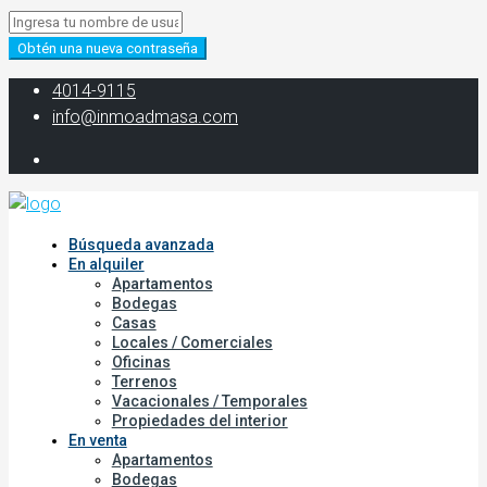
Obtén una nueva contraseña
‭4014-9115‬
info@inmoadmasa.com
Búsqueda avanzada
En alquiler
Apartamentos
Bodegas
Casas
Locales / Comerciales
Oficinas
Terrenos
Vacacionales / Temporales
Propiedades del interior
En venta
Apartamentos
Bodegas