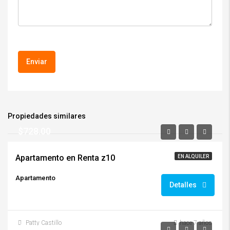
Propiedades similares
$728.00
Apartamento en Renta z10
EN ALQUILER
Apartamento
Detalles
Patty Castillo
hace 7 años
$2,200.00/+IVA