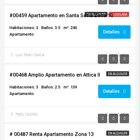
#00459 Apartamento en Santa Sofía Zona 10
EN ALQUILER
ALQUILADA
Habitaciones: 3
Baños: 3.5
m²: 240
Detalles
Apartamento
Luis Pedro García
hace 5 años
$1,120.00/+ Mantenimiento
#00468 Amplio Apartamento en Attica II
EN ALQUILER
Habitaciones: 3
Baños: 2.5
m²: 139
Detalles
Apartamento
Patty Castillo
hace 5 años
$825.00
# 00487 Renta Apartamento Zona 13
EN ALQUILER