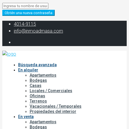
Obtén una nueva contraseña
‭4014-9115‬
info@inmoadmasa.com
Búsqueda avanzada
En alquiler
Apartamentos
Bodegas
Casas
Locales / Comerciales
Oficinas
Terrenos
Vacacionales / Temporales
Propiedades del interior
En venta
Apartamentos
Bodegas