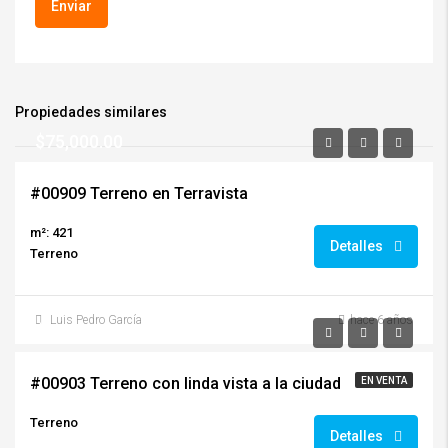
Propiedades similares
$75,000.00
#00909 Terreno en Terravista
m²: 421
Detalles
Terreno
Luis Pedro García
hace 6 años
$143,000.00/+ mantenimiento
#00903 Terreno con linda vista a la ciudad
EN VENTA
Terreno
Detalles