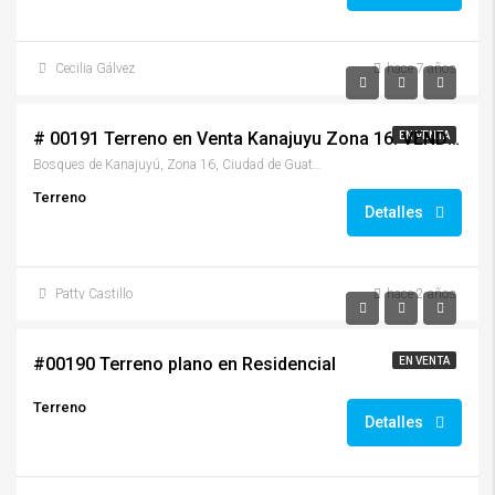
Cecilia Gálvez
hace 7 años
$295,000.00
# 00191 Terreno en Venta Kanajuyu Zona 16. VENDIDO
EN VENTA
Bosques de Kanajuyú, Zona 16, Ciudad de Guatemala, Departamento de Guatemala, Guatemala
Terreno
Detalles
Patty Castillo
hace 2 años
$88.00/por vara2
#00190 Terreno plano en Residencial
EN VENTA
Terreno
Detalles