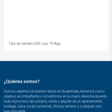
Tipo de cambio
USD
: Lun, 10 Ago.
¿Quiénes somos?
Somos expertos en bienes raíces en Guatemala, tenemos como
objetivo acompañarte y convertirnos en tu mano derecha durante
todo el proceso de compra, venta o alquiler de un apartamento,
bodega, casa, local comercial, oficina, terreno o cualquier otro
bien inmueble.