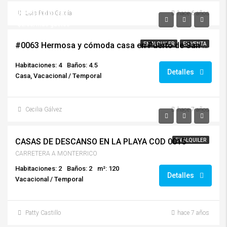
$250,000.00
Luis Pedro García
hace 6 años
$2.00/mas gastos
#0063 Hermosa y cómoda casa en Puerto de San José
EN ALQUILER
EN VENTA
Habitaciones: 4
Baños: 4.5
Detalles
Casa, Vacacional / Temporal
Cecilia Gálvez
hace 7 años
Q2,000.00
CASAS DE DESCANSO EN LA PLAYA COD 0015
EN ALQUILER
CARRETERA A MONTERRICO
Habitaciones: 2
Baños: 2
m²: 120
Detalles
Vacacional / Temporal
Patty Castillo
hace 7 años