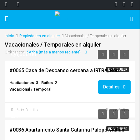
Inicio
Propiedades en alquiler
Vacacionales / Temporales en alquiler
Vacacionales / Temporales en alquiler
Fecha (más a menos reciente)
Ordenar por
Q6,000.00
#0065 Casa de Descanso cercana a IRTRA, Reu
EN ALQUILER
Habitaciones: 3
Baños: 2
Detalles
Vacacional / Temporal
$250.00
Patty Castillo
hace 6 años
$0.00
#0036 Apartamento Santa Catarina Palopó, Atitlán
EN ALQUILER