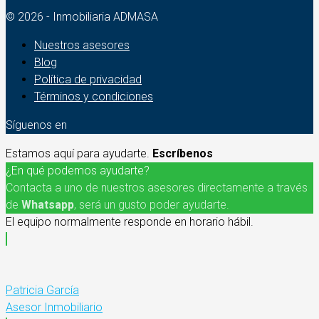
© 2026 - Inmobiliaria ADMASA
Nuestros asesores
Blog
Política de privacidad
Términos y condiciones
Síguenos en
Estamos aquí para ayudarte.
Escríbenos
¿En qué podemos ayudarte?
Contacta a uno de nuestros asesores directamente a través
de
Whatsapp
, será un gusto poder ayudarte.
El equipo normalmente responde en horario hábil.
Patricia García
Asesor Inmobiliario