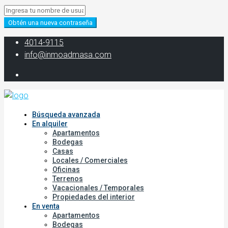
Obtén una nueva contraseña
‭4014-9115‬
info@inmoadmasa.com
Búsqueda avanzada
En alquiler
Apartamentos
Bodegas
Casas
Locales / Comerciales
Oficinas
Terrenos
Vacacionales / Temporales
Propiedades del interior
En venta
Apartamentos
Bodegas