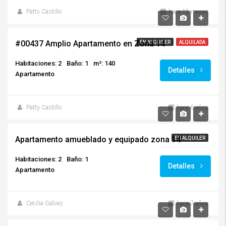
Patty Castillo
hace 12 meses
Q5,000.00
#00437 Amplio Apartamento en Zona 14
EN ALQUILER
ALQUILADA
Habitaciones: 2
Baño: 1
m²: 140
Detalles
Apartamento
Patty Castillo
hace 6 años
$800.00
Apartamento amueblado y equipado zona 14
EN ALQUILER
Habitaciones: 2
Baño: 1
Detalles
Apartamento
Cecilia Gálvez
hace 7 años
$850.00/incluye mantenimiento