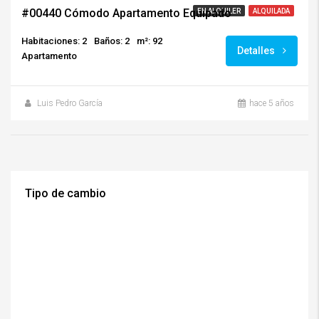
#00440 Cómodo Apartamento Equipado
EN ALQUILER
ALQUILADA
Habitaciones: 2
Baños: 2
m²: 92
Detalles
Apartamento
Luis Pedro García
hace 5 años
Tipo de cambio